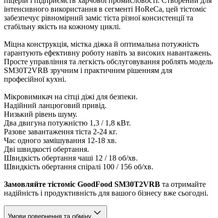
піцерій і підприємств харчової промисловості. Створений для
інтенсивного використання в сегменті HoReCa, цей тістоміс
забезпечує рівномірний заміс тіста різної консистенції та
стабільну якість на кожному циклі.
Міцна конструкція, містка діжка й оптимальна потужність
гарантують ефективну роботу навіть за високих навантажень.
Просте управління та легкість обслуговування роблять модель
SM30T2VRB зручним і практичним рішенням для
професійної кухні.
Мікровимикач на сітці діжі для безпеки.
Надійний ланцюговий привід.
Низький рівень шуму.
Два двигуна потужністю 1,3 / 1,8 кВт.
Разове завантаження тіста 2-24 кг.
Час одного замішування 12-18 хв.
Дві швидкості обертання.
Швидкість обертання чаші 12 / 18 об/хв.
Швидкість обертання спіралі 100 / 156 об/хв.
Замовляйте тістоміс GoodFood SM30T2VRB
та отримайте
надійність і продуктивність для вашого бізнесу вже сьогодні.
Умови повернення та обміну