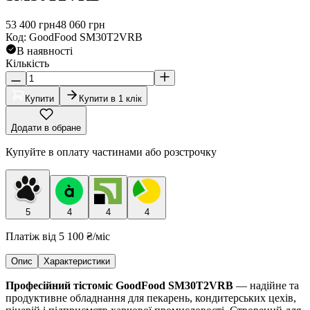
53 400
грн
48 060
грн
Код
:
GoodFood SM30T2VRB
В наявності
Кількість
Купити
Купити в 1 клік
Додати в обране
Купуйте в оплату частинами або розстрочку
5
4
4
4
Платіж від
5 100 ₴
/міс
Опис
Характеристики
Професійний тістоміс GoodFood SM30T2VRB
— надійне та
продуктивне обладнання для пекарень, кондитерських цехів,