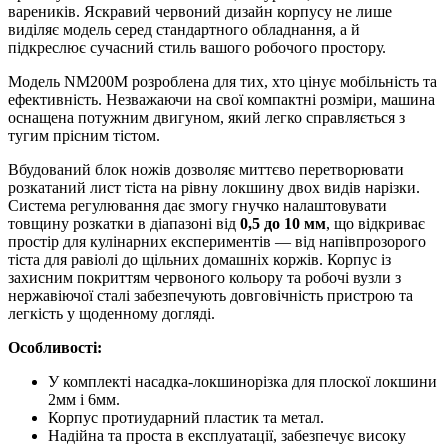
вареників. Яскравий червоний дизайн корпусу не лише
виділяє модель серед стандартного обладнання, а й
підкреслює сучасний стиль вашого робочого простору.
Модель NM200M розроблена для тих, хто цінує мобільність та
ефективність. Незважаючи на свої компактні розміри, машина
оснащена потужним двигуном, який легко справляється з
тугим прісним тістом.
Вбудований блок ножів дозволяє миттєво перетворювати
розкатаний лист тіста на рівну локшину двох видів нарізки.
Система регулювання дає змогу гнучко налаштовувати
товщину розкатки в діапазоні від
0,5 до 10 мм
, що відкриває
простір для кулінарних експериментів — від напівпрозорого
тіста для равіолі до щільних домашніх коржів. Корпус із
захисним покриттям червоного кольору та робочі вузли з
нержавіючої сталі забезпечують довговічність пристрою та
легкість у щоденному догляді.
Особливості:
У комплекті насадка-локшинорізка для плоскої локшини
2мм і 6мм.
Корпус протиударний пластик та метал.
Надійна та проста в експлуатації, забезпечує високу