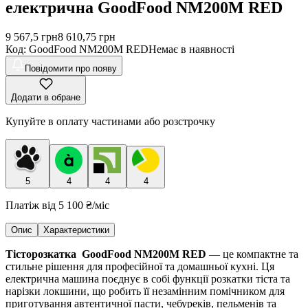
електрична GoodFood NM200M RED
9 567,5
грн
8 610,75
грн
Код
:
GoodFood NM200M RED
Немає в наявності
Повідомити про появу
Додати в обране
Купуйте в оплату частинами або розстрочку
5
4
4
4
Платіж від
5 100 ₴
/міс
Опис
Характеристики
Тісторозкатка GoodFood NM200M RED
— це компактне та
стильне рішення для професійної та домашньої кухні. Ця
електрична машина поєднує в собі функції розкатки тіста та
нарізки локшини, що робить її незамінним помічником для
приготування автентичної пасти, чебуреків, пельменів та