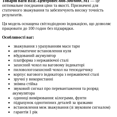
Товарні ваги ВПЕ-Центровес-608-300/600СМ1
— це
оптимальне поєднання ціни та якості. Призначені для
статичного зважування та забезпечують високу точність
результатів.
Ця модель оснащена світлодіодною індикацією, що дозволяє
працювати до 100 годин без підзарядки.
Особливості ваг:
зважування з урахуванням маси тари
автоматичне встановлення нуля
вбудований акумулятор
платформа з нержавіючої сталі
захисний чохол на ваговому індикаторі
пиловологозахисний чохол на тензодатчику
корпус вагового індикатора з нержавіючої сталі
зручні у використанні
знімна стійка
звуковий сигнал про перевантаження та розряд
акумулятора
одиниці вимірювання: кілограми, фунти
підрахунок однотипних деталей за зразками
встановлення меж зважування (зі звуковим сигналом)
гарантія 1 рік