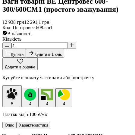
Ваги товарні ВЕ Центровес 608-
300/600СМ1 (простого зважування)
12 938
грн
12 291,1
грн
Код
:
Центровес 608-sm1
В наявності
Кількість
Купити
Купити в 1 клік
Додати в обране
Купуйте в оплату частинами або розстрочку
5
4
4
4
Платіж від
5 100 ₴
/міс
Опис
Характеристики