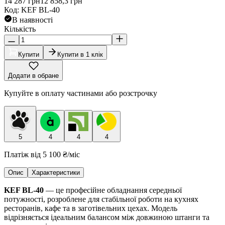
14 287
грн
12 858,3
грн
Код
:
KEF BL-40
В наявності
Кількість
Купити
Купити в 1 клік
Додати в обране
Купуйте в оплату частинами або розстрочку
5
4
4
4
Платіж від
5 100 ₴
/міс
Опис
Характеристики
KEF BL-40
— це професійне обладнання середньої
потужності, розроблене для стабільної роботи на кухнях
ресторанів, кафе та в заготівельних цехах. Модель
відрізняється ідеальним балансом між довжиною штанги та