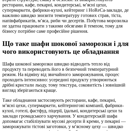
ресторани, кафе, пекарні, кондитерські, м’ясні цехи,
супермаркети, фабрики-кухні, кейтеринг і HoReCa-заклади, де
важливо швидко знизити температуру готових страв, тіста,
напівфабрикатів, м’яса, риби чи десертів. Побутова морозилка
не здатна працювати з такими обсягами й темпом, тому для
бізнесу потрібне саме професійне рішення.
Що таке шафи шокової заморозки і для
чого використовують це обладнання
Шафа шокової заморозки швидко відводить тепло від
продукту та переводить його в безпечний температурний
режим. На відміну від звичайного заморожування, процес
проходить інтенсивно: усередині продукту утворюються
дрібні кристали льоду, тому текстура, соковитість і зовнішній
вигляд зберігаються краще.
Таке обладнання застосовують ресторани, кафе, пекарні,
м’ясні цехи, супермаркети, кейтерингові компанії, фабрики-
кухні, готелі, фастфуд, піцерії, їдальні, кондитерські цехи та
заклади громадського харчування. У кондитерській шафа
допомагає стабілізувати мусові десерти й креми, у пекарні —
заморожувати тістові заготовки, у м’ясному цеху — швидко