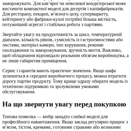
заморожувати. Для кав’ярні чи невеликої кондитерської може
вистачити компактної моделі для десертів і напівфабрикатів.
Для ресторану, пекарні, м’ясного цеху, супермаркету,
кейтерингу або фабрики-кухні потрібні більша місткість,
потужніший агрегат і стабільна робота з партіями.
Звертайте увагу на продуктивність за цикл, температурний
діапазон, кількість рівнів, сумісність із гастроємностями або
листами, матеріал камери, тип керування, режими
охолодження та заморожування, зручність миття. Важливо,
щоб обладнання відповідало реальним обсягам виробництва, а
не лише габаритам приміщення.
Сервіс і гарантія мають практичне значення. Якщо шафа
зупиниться в середині виробничого процесу, можна втратити
дорогу партію продукту. Тому краще одразу обирати модель із
технічною підтримкою та зрозумілими умовами
обслуговування.
На що звернути увагу перед покупкою
Типова помилка — вибір занадто слабкої моделі для
професійного навантаження. Якщо заклад регулярно працює з
м’ясом, тістом, кремами, готовими стравами або великими