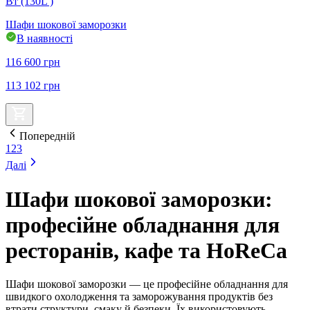
Вт (130L )
Шафи шокової заморозки
В наявності
116 600
грн
113 102
грн
Попередній
1
2
3
Далі
Шафи шокової заморозки:
професійне обладнання для
ресторанів, кафе та HoReCa
Шафи шокової заморозки — це професійне обладнання для
швидкого охолодження та заморожування продуктів без
втрати структури, смаку й безпеки. Їх використовують