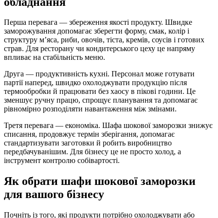
обладнання
Перша перевага — збереження якості продукту. Швидке
заморожування допомагає зберегти форму, смак, колір і
структуру м’яса, риби, овочів, тіста, кремів, соусів і готових
страв. Для ресторану чи кондитерського цеху це напряму
впливає на стабільність меню.
Друга — продуктивність кухні. Персонал може готувати
партії наперед, швидко охолоджувати продукцію після
термообробки й працювати без хаосу в пікові години. Це
зменшує ручну працю, спрощує планування та допомагає
рівномірно розподіляти навантаження між змінами.
Третя перевага — економіка. Шафа шокової заморозки знижує
списання, продовжує термін зберігання, допомагає
стандартизувати заготовки й робить виробництво
передбачуванішим. Для бізнесу це не просто холод, а
інструмент контролю собівартості.
Як обрати шафи шокової заморозки
для вашого бізнесу
Почніть із того, які продукти потрібно охолоджувати або