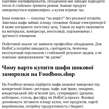
партіями напівфабрикатів, обладнання має швидко відводити
тепло й стабільно тримати режим. Інакше продукт
заморожується нерівномірно, а кухня втрачає час.
Інша помилка — покупка “на виріст” без реальної потреби.
Завелика шафа займає площу, споживає більше електроенергії
й може погіршити логістику цеху. Також не варто економити
на матеріалах, компресорі, вентиляції, ущільнювачах і
зручності очищення.
Побутовий аналог не замінить професійне обладнання. Для
HoReCa потрібні швидкість, санітарність, безпечна
експлуатація персоналом і стабільний результат щодня, а не
повільне заморожування “як удома”.
Чому варто купити шафи шокової
заморозки на Foodboss.shop
На Foodboss можна підібрати шафи шокової заморозки під
конкретний бізнес: ресторан, кафе, кав’ярню, пекарню,
кондитерський або м’ясний цех, супермаркет, їдальню,
кейтеринг, готель, фастфуд чи HoReCa-проєкт. Фахівці
допоможуть зіставити площу кухні, тип продуктів, партії
виробництва, потрібну продуктивність і бюджет.