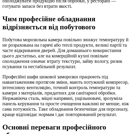
охолоджувати продукцію після обробки, у ресторані —
готувати запаси без втрати якості.
Чим професійне обладнання
відрізняється від побутового
Побутова морозильна камера повільно знижує температуру й
не розрахована на гарячі або теплі продукти, великі партії та
часте відкривання дверей. Для домашнього використання
цього достатньо, але на комерційній кухні повільне
охолодження означає втрату текстури, зайву вологу, ризик
псування та нестабільний результат.
Професійні шафи шокової заморозки працюють під
навантаженням протягом зміни, мають потужний компресор,
інтенсивну вентиляцію, точний контроль температури та
камери з матеріалів, придатних для санітарної обробки.
Нержавіюча сталь, міцні напрямні, ущільнювачі, зрозуміла
панель керування та просте очищення важливі не менше, ніж
сама потужність. Таке обладнання безпечніше для персоналу,
краще відповідає нормам і дає повторюваний результат.
Основні переваги професійного